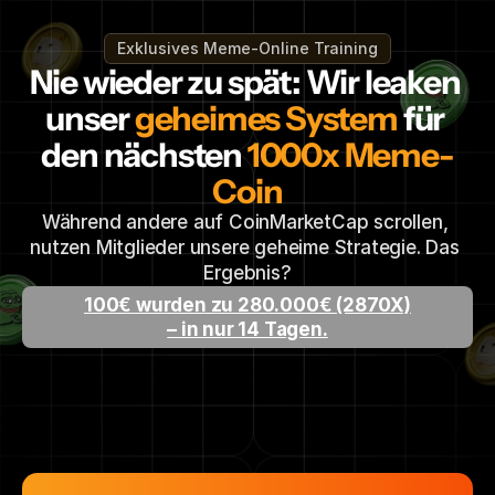
Exklusives Meme-Online Training
Nie wieder zu spät: Wir leaken 
unser 
geheimes System
 für 
den nächsten 
1000x Meme-
Coin
Während andere auf CoinMarketCap scrollen, 
nutzen Mitglieder unsere geheime Strategie. Das 
Ergebnis?
100€ wurden zu 280.000€ (2870X)
– in nur 14 Tagen.