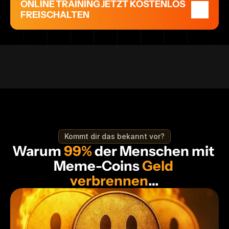
ONLINE TRAINING JETZT KOSTENLOS 
FREISCHALTEN
3 Coins für 2025
2870x Strategie enthül
Kommt dir das bekannt vor?
Warum 
99%
 der Menschen mit 
Meme-Coins 
Geld 
verbrennen
…